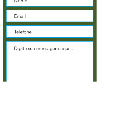
Enviar
​Tel: 12 99765 5653
plataforma.ambientese@gmail.com